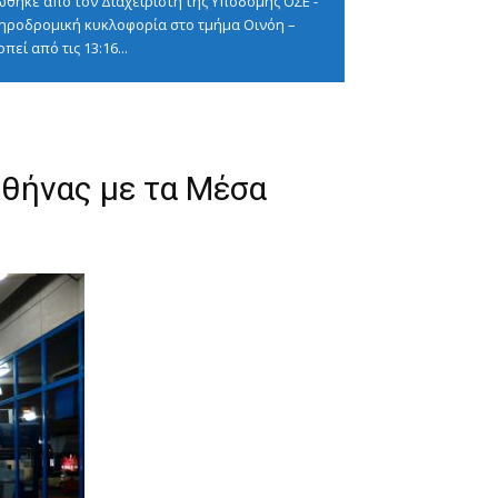
ώθηκε από τον Διαχειριστή της Υποδομής ΟΣΕ -
δηροδρομική κυκλοφορία στο τμήμα Οινόη –
εί από τις 13:16...
θήνας με τα Μέσα