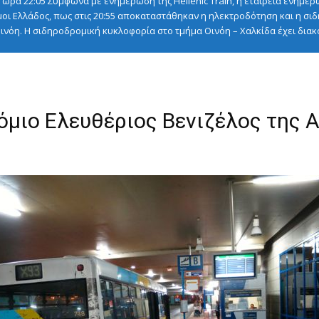
ώρα 22:05 Σύμφωνα με ενημέρωση της Hellenic Train, η εταιρεία ενημερ
οι Ελλάδος, πως στις 20:55 αποκαταστάθηκαν η ηλεκτροδότηση και η σι
ινόη. Η σιδηροδρομική κυκλοφορία στο τμήμα Οινόη – Χαλκίδα έχει διακοπ
μιο Ελευθέριος Βενιζέλος της Α