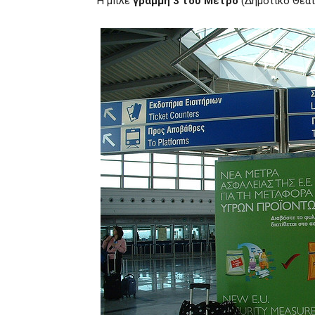
Η μπλε
γραμμή 3 του Μετρό
(Δημοτικό Θέατ