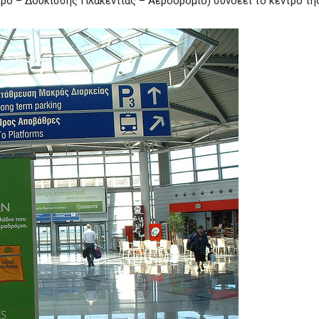
ρο – Δουκίσσης Πλακεντίας – Αεροδρόμιο) συνδέει το κέντρο της