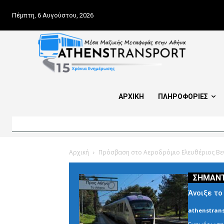
Πέμπτη, 6 Αυγούστου, 2026
ΑΡΧΙΚΗ
ΠΛΗΡΟΦΟΡΙΕΣ
Αρχική
Πρόσβαση στο Αεροδρόμιο Ελευθέριος Βεν
Άνοιξε το
athenstrans