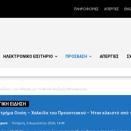
ΠΛΗΡΟΦΟΡΙΕΣ
ΑΠΕΡΓΙΕΣ
ENG
ΗΛΕΚΤΡΟΝΙΚΟ ΕΙΣΙΤΗΡΙΟ
ΠΡΟΣΒΑΣΗ
ΑΠΕΡΓΙΕΣ
Σ
ιζέλος της Αθήνας με τα Μέσα Μαζικής Μεταφοράς
 τμήμα Οινόη – Χαλκίδα του Προαστιακού – Ήταν κλειστό από
port
-
Τετάρτη, 5 Αυγούστου 2026, 14:49