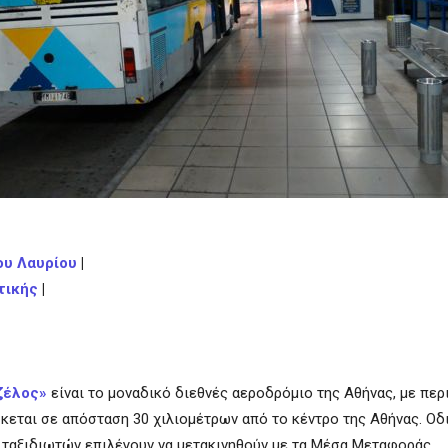
ου Λαυρίου
|
τικής
|
ζέλος»
είναι το μοναδικό διεθνές αεροδρόμιο της Αθήνας, με πε
σκεται σε απόσταση 30 χιλιομέτρων από το κέντρο της Αθήνας. Ο
ν ταξιδιωτών επιλέγουν να μετακινηθούν με τα Μέσα Μεταφοράς.