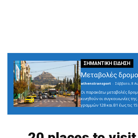
Μεταβολές δρομο
athenstransport
-
Σάββατο, 8 Α
Οι παρακάτω μεταβολές δρομο
κινηθούν οι συγκοινωνίες τη
γραμμών 128 και Β1 έως τις 1
20 places to visi