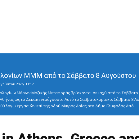
λογίων ΜΜΜ από το Σάββατο 8 Αυγούστου
υγούστου 2026, 11:12
λογίων Μέσων Μαζικής Μεταφοράς βρίσκονται σε ισχύ από το Σάββατο 8
ς Αθήνας ως το Δεκαπενταύγουστο Αυτό το Σαββατοκύριακο: Σάββατο 8
5:00 λόγω εργασιών επί της οδού Μικράς Ασίας στο Δήμο Γλυφάδας Από...
t in Athens, Greece an