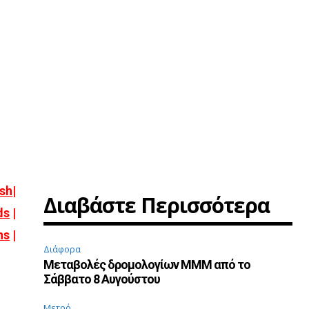
ish
|
Διαβάστε Περισσότερα
ds
|
ns
|
Διάφορα
Μεταβολές δρομολογίων ΜΜΜ από το
Σάββατο 8 Αυγούστου
Μετρό