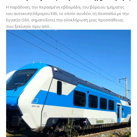
Η παράδοση, την περασμένη εβδομάδα, του βόρειου τμήματος
του αυτοκινητόδρομου Ε65, το οποίο συνδέει τη Θεσσαλία με την
Εγνατία Οδό, σηματοδοτεί την ολοκλήρωση μιας προσπάθειας
που ξεκίνησε πριν από...