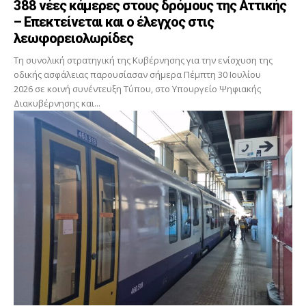
388 νέες κάμερες στους δρόμους της Αττικής
– Επεκτείνεται και ο έλεγχος στις
λεωφορειολωρίδες
Τη συνολική στρατηγική της Κυβέρνησης για την ενίσχυση της
οδικής ασφάλειας παρουσίασαν σήμερα Πέμπτη 30 Ιουλίου
2026 σε κοινή συνέντευξη Τύπου, στο Υπουργείο Ψηφιακής
Διακυβέρνησης και...