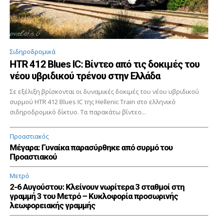
Σιδηροδρομικά
HTR 412 Blues IC: Βίντεο από τις δοκιμές του
νέου υβριδικού τρένου στην Ελλάδα
Σε εξέλιξη βρίσκονται οι δυναμικές δοκιμές του νέου υβριδικού
συρμού HTR 412 Blues IC της Hellenic Train στο ελληνικό
σιδηροδρομικό δίκτυο. Τα παρακάτω βίντεο...
Προαστιακός
Μέγαρα: Γυναίκα παρασύρθηκε από συρμό του
Προαστιακού
Μετρό
2-6 Αυγούστου: Κλείνουν νωρίτερα 3 σταθμοί στη
γραμμή 3 του Μετρό – Κυκλοφορία προσωρινής
λεωφορειακής γραμμής