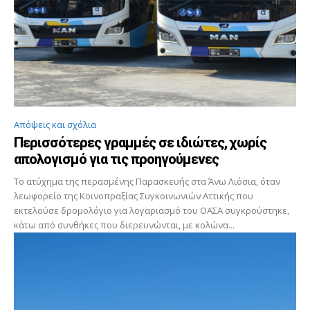
Απόψεις και σχόλια
Περισσότερες γραμμές σε ιδιώτες, χωρίς
απολογισμό για τις προηγούμενες
Το ατύχημα της περασμένης Παρασκευής στα Άνω Λιόσια, όταν
λεωφορείο της Κοινοπραξίας Συγκοινωνιών Αττικής που
εκτελούσε δρομολόγιο για λογαριασμό του ΟΑΣΑ συγκρούστηκε,
κάτω από συνθήκες που διερευνώνται, με κολώνα...