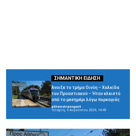
Άνοιξε το τμήμα Οινόη – Χαλκίδα
του Προαστιακού – Ήταν κλειστό
από το μεσημέρι λόγω πυρκαγιάς
athenstransport
-
Τετάρτη, 5 Αυγούστου 2026, 14:49