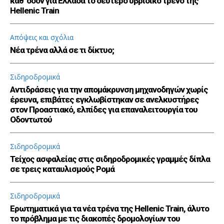
καθ’ οδόν για Ελλάδα το δεύτερο υβριδικό τρένο της
Hellenic Train
Απόψεις και σχόλια
Νέα τρένα αλλά σε τι δίκτυο;
Σιδηροδρομικά
Αντιδράσεις για την απομάκρυνση μηχανοδηγών χωρίς
έρευνα, επιβάτες εγκλωβίστηκαν σε ανελκυστήρες
στον Προαστιακό, ελπίδες για επαναλειτουργία του
Οδοντωτού
Σιδηροδρομικά
Τείχος ασφαλείας στις σιδηροδρομικές γραμμές δίπλα
σε τρεις καταυλισμούς Ρομά
Σιδηροδρομικά
Ερωτηματικά για τα νέα τρένα της Hellenic Train, άλυτο
το πρόβλημα με τις διακοπές δρομολογίων του