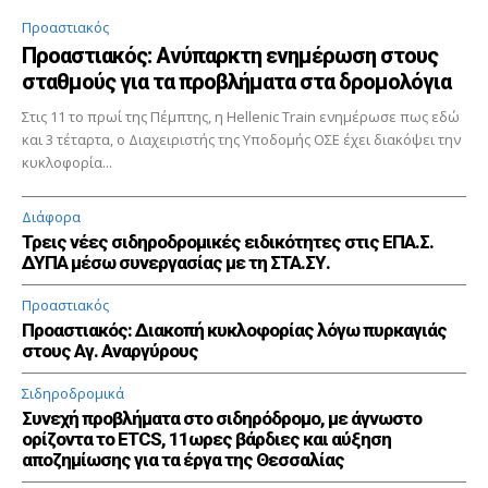
Προαστιακός
Προαστιακός: Ανύπαρκτη ενημέρωση στους
σταθμούς για τα προβλήματα στα δρομολόγια
Στις 11 το πρωί της Πέμπτης, η Hellenic Train ενημέρωσε πως εδώ
και 3 τέταρτα, ο Διαχειριστής της Υποδομής ΟΣΕ έχει διακόψει την
κυκλοφορία...
Διάφορα
Τρεις νέες σιδηροδρομικές ειδικότητες στις ΕΠΑ.Σ.
ΔΥΠΑ μέσω συνεργασίας με τη ΣΤΑ.ΣΥ.
Προαστιακός
Προαστιακός: Διακοπή κυκλοφορίας λόγω πυρκαγιάς
στους Αγ. Αναργύρους
Σιδηροδρομικά
Συνεχή προβλήματα στο σιδηρόδρομο, με άγνωστο
ορίζοντα το ETCS, 11ωρες βάρδιες και αύξηση
αποζημίωσης για τα έργα της Θεσσαλίας