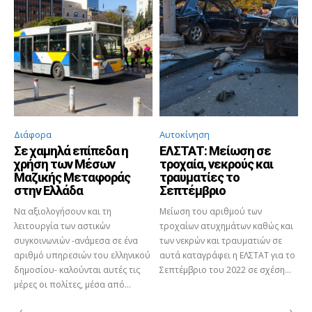
Διάφορα
Αυτοκίνηση
Σε χαμηλά επίπεδα η
ΕΛΣΤΑΤ: Μείωση σε
χρήση των Μέσων
τροχαία, νεκρούς και
Μαζικής Μεταφοράς
τραυματίες το
στην Ελλάδα
Σεπτέμβριο
Να αξιολογήσουν και τη
Μείωση του αριθμού των
λειτουργία των αστικών
τροχαίων ατυχημάτων καθώς και
συγκοινωνιών -ανάμεσα σε ένα
των νεκρών και τραυματιών σε
αριθμό υπηρεσιών του ελληνικού
αυτά καταγράφει η ΕΛΣΤΑΤ για το
δημοσίου- καλούνται αυτές τις
Σεπτέμβριο του 2022 σε σχέση...
μέρες οι πολίτες, μέσα από...