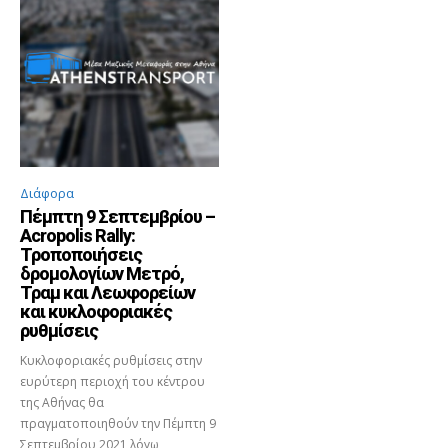
Διάφορα
Πέμπτη 9 Σεπτεμβρίου –
Acropolis Rally:
Τροποποιήσεις
δρομολογίων Μετρό,
Τραμ και Λεωφορείων
και κυκλοφοριακές
ρυθμίσεις
Κυκλοφοριακές ρυθμίσεις στην
ευρύτερη περιοχή του κέντρου
της Αθήνας θα
πραγματοποιηθούν την Πέμπτη 9
Σεπτεμβρίου 2021 λόγω