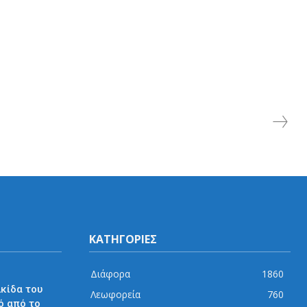
ΚΑΤΗΓΟΡΙΕΣ
Διάφορα
1860
λκίδα του
Λεωφορεία
760
ό από το