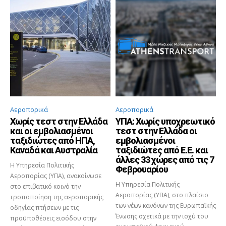
Αεροπορικά
Αεροπορικά
Χωρίς τεστ στην Ελλάδα
ΥΠΑ: Χωρίς υποχρεωτικό
και οι εμβολιασμένοι
τεστ στην Ελλάδα οι
ταξιδιώτες από ΗΠΑ,
εμβολιασμένοι
Καναδά και Αυστραλία
ταξιδιώτες από Ε.Ε. και
άλλες 33 χώρες από τις 7
Η Υπηρεσία Πολιτικής
Φεβρουαρίου
Αεροπορίας (ΥΠΑ), ανακοίνωσε
Η Υπηρεσία Πολιτικής
στο επιβατικό κοινό την
Αεροπορίας (ΥΠΑ), στο πλαίσιο
τροποποίηση της αεροπορικής
των νέων κανόνων της Ευρωπαϊκής
οδηγίας πτήσεων με τις
Ένωσης σχετικά με την ισχύ του
προϋποθέσεις εισόδου στην