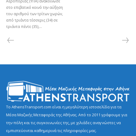
Αεροπορίας (ΥΠΑ) ανακοίνωσε
στο επιβατικό κοινό την αύξηση
του αριθμού των τρίτων χωρών,
από τριάντα τέσσερις (34) σε
τριάντα πέντε (35),...
Το AthensTransport.com είναι η μεγαλύτερη ιστοσελίδα για τα
Μέσα Μαζικής Μεταφοράς της Αθήνας. Από το 2011 γράφουμε για
την πόλη και τις συγκοινωνίες της, με χιλιάδες αναγνώστες να
εμπιστεύονται καθημερινά τις πληροφορίες μας.