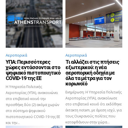
Αεροπορικά
Αεροπορικά
ΥΠΑ: Περισσότερες
Τι αλλάζει στις πτήσεις
χώρες εντάσσονται στο
εξωτερικού: η νέα
ψηφιακό πιστοποιητικό
αεροπορική οδηγία με
COVID-19 της ΕΕ
όλα τα μέτρα για τον
κορωνοϊό
Η Υπηρεσία Πολιτικής
Ενημέρωση: Η Υπηρεσία Πολιτικής
Αεροπορίας (ΥΠΑ), ανακοινώνει
Αεροπορίας (ΥΠΑ), ανακοίνωσε
στο επιβατικό κοινό την
στο επιβατικό κοινό ότι εκδόθηκε
προσθήκη δύο (2) ακόμα χωρών
έκτακτη notam, με άμεση ισχύ, για
στο σύστημα ψηφιακού
τους Ουκρανούς πολίτες που
πιστοποιητικού COVID-19 της ΕΕ
καταφθάνουν στην χώρα...
και την...