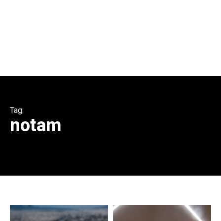
Tag:
notam