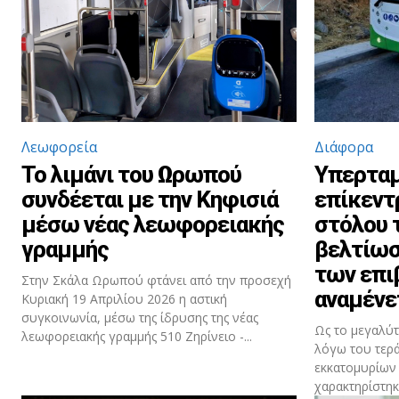
Λεωφορεία
Διάφορα
Το λιμάνι του Ωρωπού
Υπερταμ
συνδέεται με την Κηφισιά
επίκεντ
μέσω νέας λεωφορειακής
στόλου 
γραμμής
βελτίωσ
των επι
Στην Σκάλα Ωρωπού φτάνει από την προσεχή
αναμένε
Κυριακή 19 Απριλίου 2026 η αστική
συγκοινωνία, μέσω της ίδρυσης της νέας
Ως το μεγαλύτ
λεωφορειακής γραμμής 510 Ζηρίνειο -...
λόγω του τερά
εκκατομυρίων 
χαρακτηρίστηκε