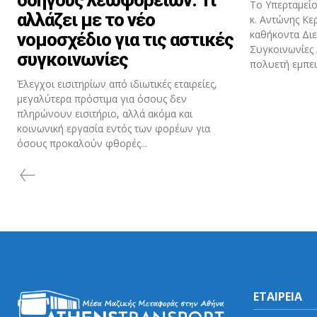
Το Υπερταμείο
αλλάζει με το νέο
κ. Αντώνης Κε
καθήκοντα Δι
νομοσχέδιο για τις αστικές
Συγκοινωνίες
συγκοινωνίες
πολυετή εμπειρ
Έλεγχοι εισιτηρίων από ιδιωτικές εταιρείες,
μεγαλύτερα πρόστιμα για όσους δεν
πληρώνουν εισιτήριο, αλλά ακόμα και
κοινωνική εργασία εντός των φορέων για
όσους προκαλούν φθορές...
ΕΤΑΙΡΕΙΑ