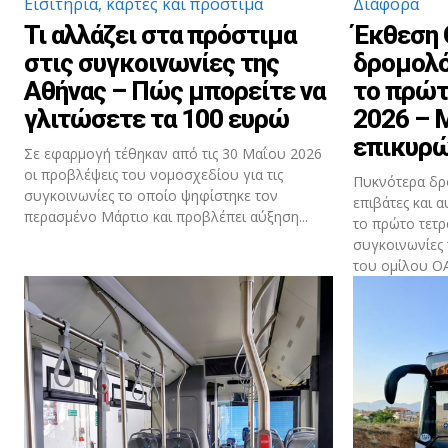
Εισιτήρια, κάρτες και πρόστιμα
Διάφορα
Τι αλλάζει στα πρόστιμα
Έκθεση 
στις συγκοινωνίες της
δρομολό
Αθήνας – Πώς μπορείτε να
το πρώτ
γλιτώσετε τα 100 ευρώ
2026 – 
επικυρώ
Σε εφαρμογή τέθηκαν από τις 30 Μαΐου 2026
οι προβλέψεις του νομοσχεδίου για τις
Πυκνότερα δρ
συγκοινωνίες το οποίο ψηφίστηκε τον
επιβάτες και 
περασμένο Μάρτιο και προβλέπει αύξηση...
το πρώτο τετρ
συγκοινωνίες
του ομίλου ΟΑΣ