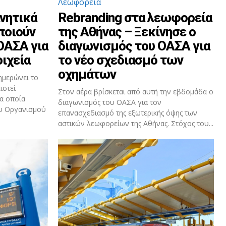
Λεωφορεία
νητικά
Rebranding στα λεωφορεία
ποιούν
της Αθήνας – Ξεκίνησε ο
ΟΑΣΑ για
διαγωνισμός του ΟΑΣΑ για
ιχεία
το νέο σχεδιασμό των
οχημάτων
ημερώνει το
ιστεί
Στον αέρα βρίσκεται από αυτή την εβδομάδα ο
α οποία
διαγωνισμός του ΟΑΣΑ για τον
ου Οργανισμού
επανασχεδιασμό της εξωτερικής όψης των
αστικών λεωφορείων της Αθήνας. Στόχος του...