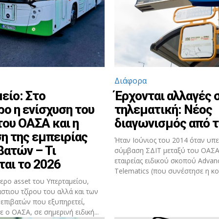
Διάφορα
είο: Στο
Έρχονται αλλαγές 
ρο η ενίσχυση του
τηλεματική: Νέος
του ΟΑΣΑ και η
διαγωνισμός από 
η της εμπειρίας
Ήταν Ιούνιος του 2014 όταν υπ
βατών – Τι
σύμβαση ΣΔΙΤ μεταξύ του ΟΑΣΑ 
εταιρείας ειδικού σκοπού Advan
ται το 2026
Telematics (που συνέστησε η κοι
ερο asset του Υπερταμείου,
στιου τζίρου του αλλά και των
επιβατών που εξυπηρετεί,
 ο ΟΑΣΑ, σε σημερινή ειδική...