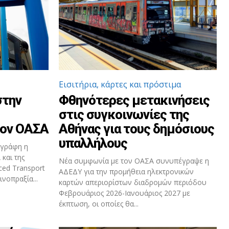
Εισιτήρια, κάρτες και πρόστιμα
στην
Φθηνότερες μετακινήσεις
στις συγκοινωνίες της
τον ΟΑΣΑ
Αθήνας για τους δημόσιους
υπαλλήλους
εγράφη η
και της
Νέα συμφωνία με τον ΟΑΣΑ συνυπέγραψε η
ced Transport
ΑΔΕΔΥ για την προμήθεια ηλεκτρονικών
νοπραξία...
καρτών απεριορίστων διαδρομών περιόδου
Φεβρουάριος 2026-Ιανουάριος 2027 με
έκπτωση, οι οποίες θα...