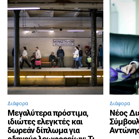
Διάφορα
Διάφορα
Μεγαλύτερα πρόστιμα,
Νέος Δι
ιδιώτες ελεγκτές και
Σύμβουλ
δωρεάν δίπλωμα για
Αντώνης
οδηγούς λεωφορείων: Τι