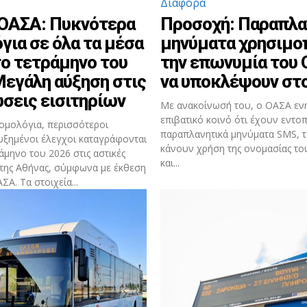
Διάφορα
ΟΑΣΑ: Πυκνότερα
Προσοχή: Παραπλα
για σε όλα τα μέσα
μηνύματα χρησιμο
ο τετράμηνο του
την επωνυμία του 
Μεγάλη αύξηση στις
να υποκλέψουν στο
σεις εισιτηρίων
Με ανακοίνωσή του, ο ΟΑΣΑ εν
επιβατικό κοινό ότι έχουν εντοπ
ομολόγια, περισσότεροι
παραπλανητικά μηνύματα SMS, τ
αυξημένοι έλεγχοι καταγράφονται
κάνουν χρήση της ονομασίας τ
άμηνο του 2026 στις αστικές
και...
 της Αθήνας, σύμφωνα με έκθεση
Α. Τα στοιχεία...