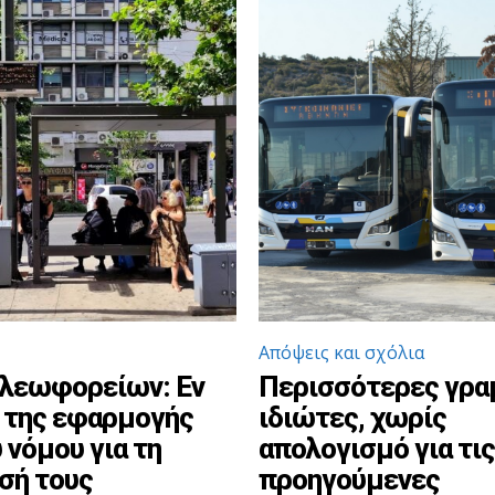
Απόψεις και σχόλια
 λεωφορείων: Εν
Περισσότερες γρα
 της εφαρμογής
ιδιώτες, χωρίς
 νόμου για τη
απολογισμό για τις
σή τους
προηγούμενες