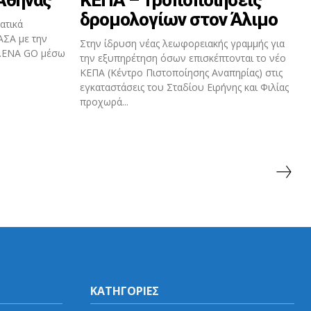
δρομολογίων στον Άλιμο
ατικά
ΑΣΑ με την
Στην ίδρυση νέας λεωφορειακής γραμμής για
H.ENA GO μέσω
την εξυπηρέτηση όσων επισκέπτονται το νέο
ΚΕΠΑ (Κέντρο Πιστοποίησης Αναπηρίας) στις
εγκαταστάσεις του Σταδίου Ειρήνης και Φιλίας
προχωρά...
ΚΑΤΗΓΟΡΙΕΣ