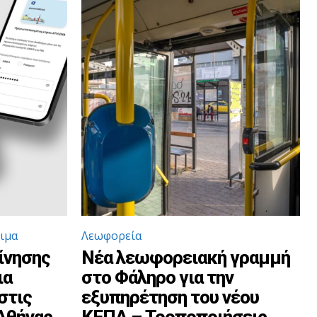
τιμα
Λεωφορεία
ίνησης
Νέα λεωφορειακή γραμμή
ια
στο Φάληρο για την
στις
εξυπηρέτηση του νέου
Αθήνας
ΚΕΠΑ – Τροποποιήσεις