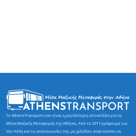
Το AthensTransport.com είναι η μεγαλύτερη ιστοσελίδα για τα
Μέσα Μαζικής Μεταφοράς της Αθήνας. Από το 2011 γράφουμε για
την πόλη και τις συγκοινωνίες της, με χιλιάδες αναγνώστες να