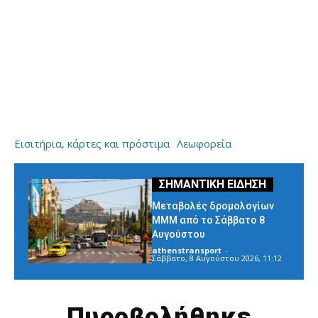
Εισιτήρια, κάρτες και πρόστιμα
Λεωφορεία
Μεταβολές δρομολογίων
ΜΜΜ από το Σάββατο 8
Αυγούστου
athenstransport
-
Σάββατο, 8 Αυγούστου 2026, 11:12
Πυροβολήθηκε