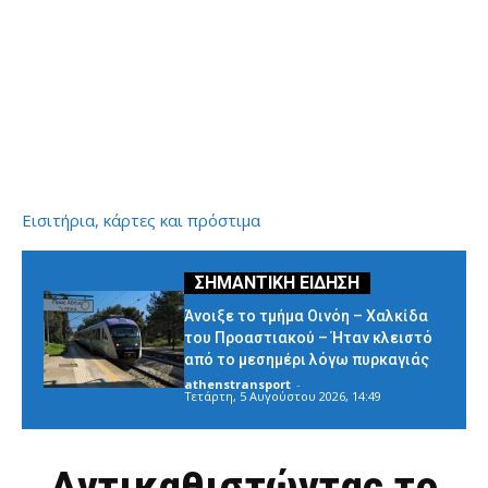
Εισιτήρια, κάρτες και πρόστιμα
Άνοιξε το τμήμα Οινόη – Χαλκίδα
του Προαστιακού – Ήταν κλειστό
από το μεσημέρι λόγω πυρκαγιάς
athenstransport
-
Τετάρτη, 5 Αυγούστου 2026, 14:49
Αντικαθιστώντας το