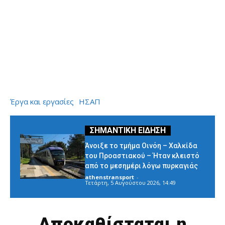
Έργα και εργασίες
ΗΣΑΠ
Άνοιξε το τμήμα Οινόη – Χαλκίδα
του Προαστιακού – Ήταν κλειστό
από το μεσημέρι λόγω πυρκαγιάς
athenstransport
-
Τετάρτη, 5 Αυγούστου 2026, 14:49
Αποκαθίσταται η