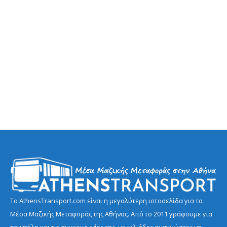
Το AthensTransport.com είναι η μεγαλύτερη ιστοσελίδα για τα
Μέσα Μαζικής Μεταφοράς της Αθήνας. Από το 2011 γράφουμε για