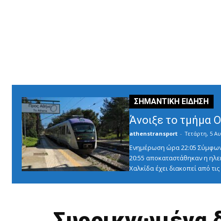
Άνοιξε το τμήμα 
athenstransport
-
Τετάρτη, 5 Αυ
Ενημέρωση ώρα 22:05 Σύμφωνα 
20:55 αποκαταστάθηκαν η ηλε
Χαλκίδα έχει διακοπεί από τις 1
Συρρικνωμένα δ