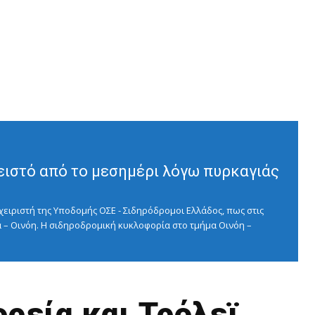
ειστό από το μεσημέρι λόγω πυρκαγιάς
ειριστή της Υποδομής ΟΣΕ - Σιδηρόδρομοι Ελλάδος, πως στις
 – Οινόη. Η σιδηροδρομική κυκλοφορία στο τμήμα Οινόη –
ρεία και Τρόλεϊ