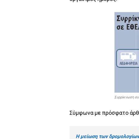
Συρρίκνωση συ
Σύμφωνα με πρόσφατο άρθ
Η μείωση των δρομολογίων 