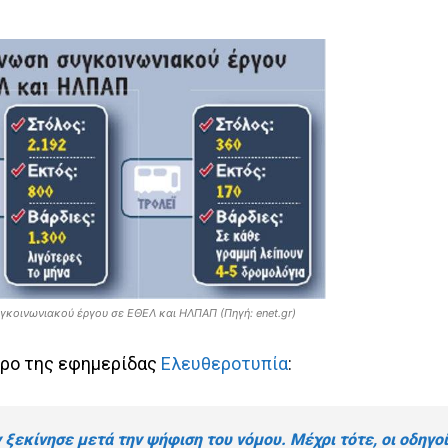
γκοινωνιακού έργου σε ΕΘΕΛ και ΗΛΠΑΠ (Πηγή: enet.gr)
ρο της εφημερίδας
Ελευθεροτυπία
:
ξεκίνησε μετά την ψήφιση του νόμου. Μέχρι τότε, οι οδηγο