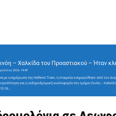
Οινόη – Χαλκίδα του Προαστιακού – Ήταν κλ
γούστου 2026, 14:49
με ενημέρωση της Hellenic Train, η εταιρεία ενημερώθηκε από τον Διαχ
κτροδότηση και η σιδηροδρομική κυκλοφορία στο τμήμα Οινόη – Χαλκίδα
3:16...
ρομολόγια σε Λεωφο