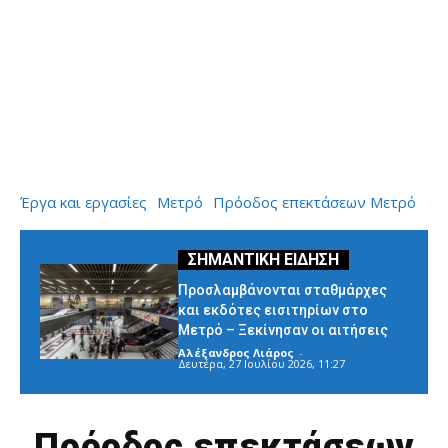
Έργα και εργασίες
Μετρό
Πρόοδος επεκτάσεων Μετρό
Προσλαμβάνονται σταθμάρχες
και εκδότες εισιτηρίων στο
Μετρό – Ξεκίνησαν οι αιτήσεις
Αλέξανδρος Λιάρος
-
Δευτέρα, 27 Ιουλίου 2026, 11:27
Πρόοδος επεκτάσεων