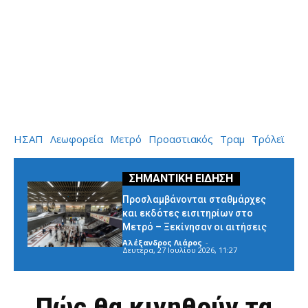
ΗΣΑΠ
Λεωφορεία
Μετρό
Προαστιακός
Τραμ
Τρόλεϊ
Προσλαμβάνονται σταθμάρχες
και εκδότες εισιτηρίων στο
Μετρό – Ξεκίνησαν οι αιτήσεις
Αλέξανδρος Λιάρος
-
Δευτέρα, 27 Ιουλίου 2026, 11:27
Πώς θα κινηθούν τα