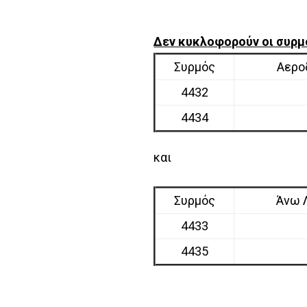
Δεν κυκλοφορούν οι συρμ
Συρμός
Αερο
4432
4434
και
Συρμός
Άνω 
4433
4435