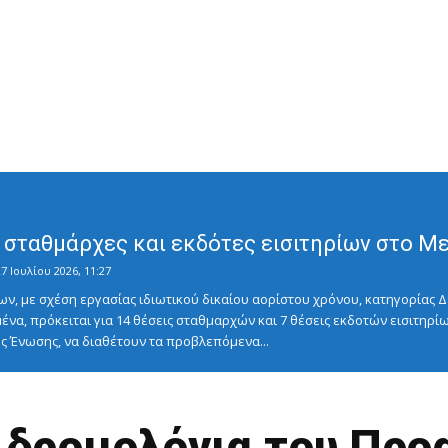
σταθμάρχες και εκδότες εισιτηρίων στο Μετ
7 Ιουλίου 2026, 11:27
ν, με σχέση εργασίας ιδιωτικού δικαίου αορίστου χρόνου, κατηγορίας Δ
ένα, πρόκειται για 14 θέσεις σταθμαρχών και 7 θέσεις εκδοτών εισιτηρίω
 Ένωσης, να διαθέτουν τα προβλεπόμενα...
 δρομολόγια του Προα