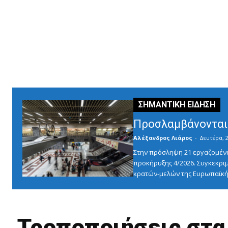
Προσλαμβάνονται 
Αλέξανδρος Λιάρος
-
Δευτέρα, 2
Στην πρόσληψη 21 εργαζομένω
προκήρυξης 4/2026. Συγκεκριμ
κρατών-μελών της Ευρωπαϊκής
Τροποποιήσεις στα