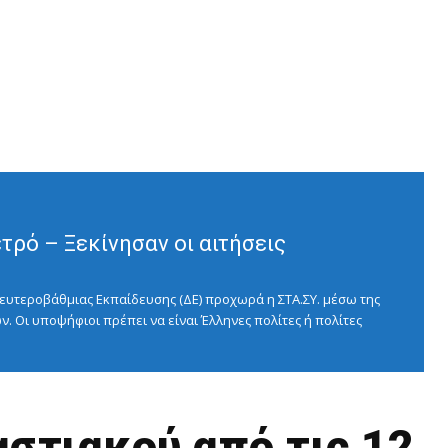
ρό – Ξεκίνησαν οι αιτήσεις
ευτεροβάθμιας Εκπαίδευσης (ΔΕ) προχωρά η ΣΤΑ.ΣΥ. μέσω της
ν. Οι υποψήφιοι πρέπει να είναι Έλληνες πολίτες ή πολίτες
στιακού από τις 12