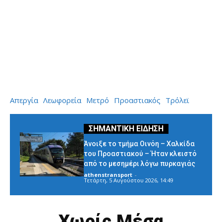
Απεργία
Λεωφορεία
Μετρό
Προαστιακός
Τρόλεϊ
Άνοιξε το τμήμα Οινόη – Χαλκίδα
του Προαστιακού – Ήταν κλειστό
από το μεσημέρι λόγω πυρκαγιάς
athenstransport
-
Τετάρτη, 5 Αυγούστου 2026, 14:49
Χωρίς Μέσα