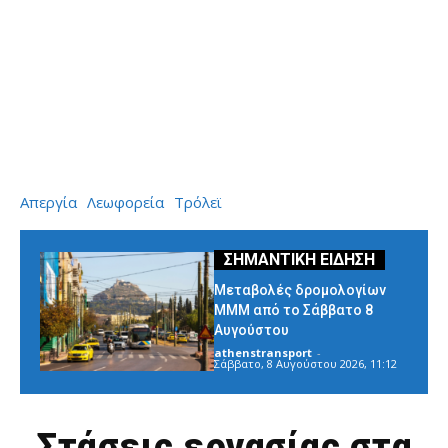
Απεργία
Λεωφορεία
Τρόλεϊ
Μεταβολές δρομολογίων
ΜΜΜ από το Σάββατο 8
Αυγούστου
athenstransport
-
Σάββατο, 8 Αυγούστου 2026, 11:12
Στάσεις εργασίας στα