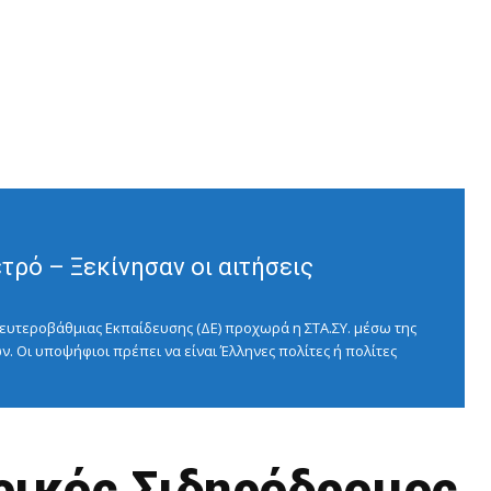
ρό – Ξεκίνησαν οι αιτήσεις
ευτεροβάθμιας Εκπαίδευσης (ΔΕ) προχωρά η ΣΤΑ.ΣΥ. μέσω της
ν. Οι υποψήφιοι πρέπει να είναι Έλληνες πολίτες ή πολίτες
τρικός Σιδηρόδρομος