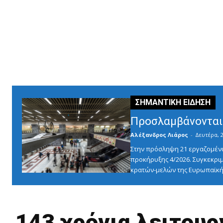
Προσλαμβάνονται 
Αλέξανδρος Λιάρος
-
Δευτέρα, 2
Στην πρόσληψη 21 εργαζομένω
προκήρυξης 4/2026. Συγκεκριμ
κρατών-μελών της Ευρωπαϊκής
143 χρόνια λειτουρ