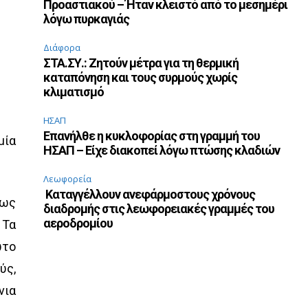
Προαστιακού – Ήταν κλειστό από το μεσημέρι
λόγω πυρκαγιάς
Διάφορα
ΣΤΑ.ΣΥ.: Ζητούν μέτρα για τη θερμική
καταπόνηση και τους συρμούς χωρίς
κλιματισμό
ΗΣΑΠ
Επανήλθε η κυκλοφορίας στη γραμμή του
μία
ΗΣΑΠ – Είχε διακοπεί λόγω πτώσης κλαδιών
Λεωφορεία
Καταγγέλλουν ανεφάρμοστους χρόνους
 ως
διαδρομής στις λεωφορειακές γραμμές του
αεροδρομίου
 Τα
ώτο
ύς,
νια