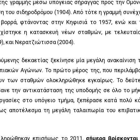
της γραμμής μέσω υπόγειας σήραγγας προς την Ομόν
ση του σιδηροδρόμου (1904). Από τότε η γραμμή συνέχ
 βορρά, φτάνοντας στην Κηφισιά το 1957, ενώ και 
εχίστηκε η κατασκευή νέων σταθμών, με τελευταί
), και Νερατζιώτισσα (2004).
ύμενης δεκαετίας ξεκίνησε μία μεγάλη ανακαίνιση 
πιακών Αγώνων. Το πρώτο μέρος της, που περιλάμβ
λων των σταθμών ολοκληρώθηκε εγκαίρως. Το δεύτ
βανε την αντικατάσταση της υποδομής σε όλο το μή
ργασίες στο υπόγειο τμήμα, ξεπέρασε κατά πολύ κ
ως αποτέλεσμα τη μεγάλη ταλαιπωρία του επιβατι
οκληρώθηκαν επισήμως το 2011,
σήμερα βρίσκονται