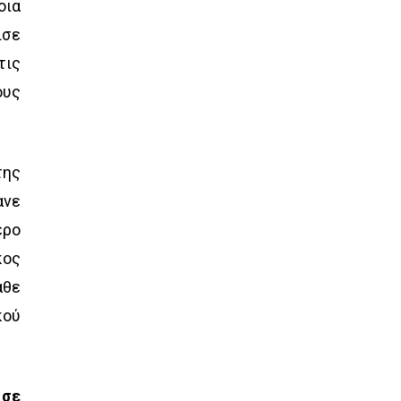
οια
ισε
τις
ους
της
ανε
ερο
κος
άθε
κού
 σε