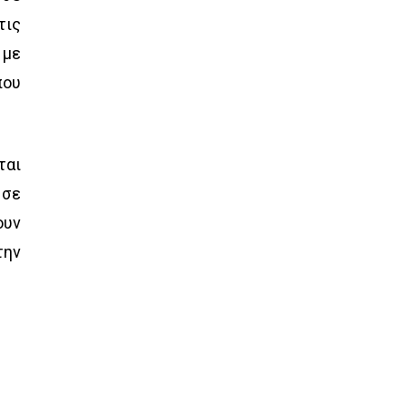
τις
 με
που
ται
 σε
ουν
την