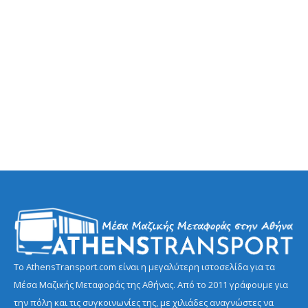
Το AthensTransport.com είναι η μεγαλύτερη ιστοσελίδα για τα
Μέσα Μαζικής Μεταφοράς της Αθήνας. Από το 2011 γράφουμε για
την πόλη και τις συγκοινωνίες της, με χιλιάδες αναγνώστες να