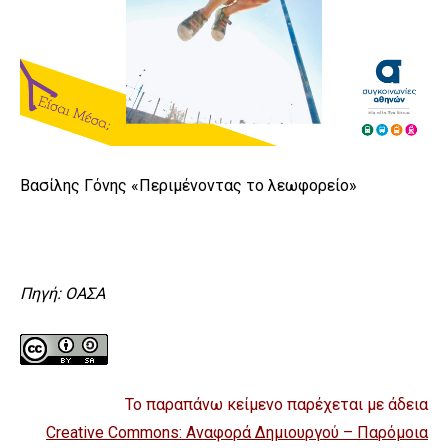
Βασίλης Γόνης «Περιμένοντας το λεωφορείο»
Πηγή: ΟΑΣΑ
Το παραπάνω κείμενο παρέχεται με άδεια
Creative Commons: Αναφορά Δημιουργού – Παρόμοια