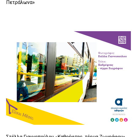
Πετράλωνα»
Στέλλα Γιαννοπούλου «Καθρέφτης, τέρμα Ζωγράφου»