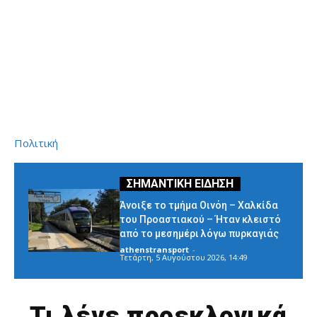
Πολιτική
Άνοιξε το τμήμα Οινόη – Χαλκίδα
του Προαστιακού – Ήταν κλειστό
από το μεσημέρι λόγω πυρκαγιάς
athenstransport
-
Τετάρτη, 5 Αυγούστου 2026, 14:49
Τι λένε προεκλογικά