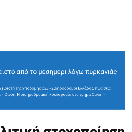
ειστό από το μεσημέρι λόγω πυρκαγιάς
ειριστή της Υποδομής ΟΣΕ - Σιδηρόδρομοι Ελλάδος, πως στις
 – Οινόη. Η σιδηροδρομική κυκλοφορία στο τμήμα Οινόη –
λιτική στοχοποίηση