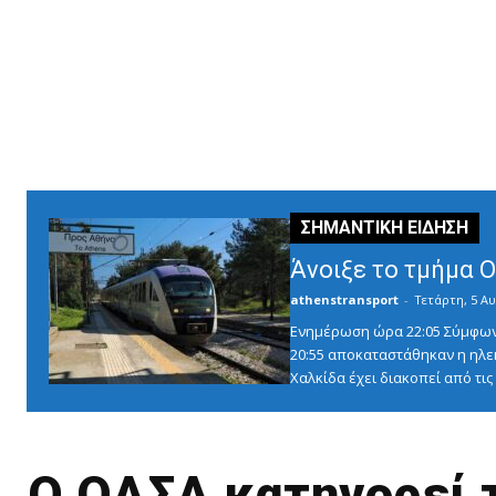
Άνοιξε το τμήμα 
athenstransport
-
Τετάρτη, 5 Αυ
Ενημέρωση ώρα 22:05 Σύμφωνα 
20:55 αποκαταστάθηκαν η ηλε
Χαλκίδα έχει διακοπεί από τις 1
Ο ΟΑΣΑ κατηγορεί 