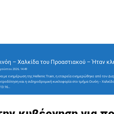
Οινόη – Χαλκίδα του Προαστιακού – Ήταν κλ
γούστου 2026, 14:49
με ενημέρωση της Hellenic Train, η εταιρεία ενημερώθηκε από τον Διαχ
κτροδότηση και η σιδηροδρομική κυκλοφορία στο τμήμα Οινόη – Χαλκίδα
3:16...
την κυβέρνηση για πο