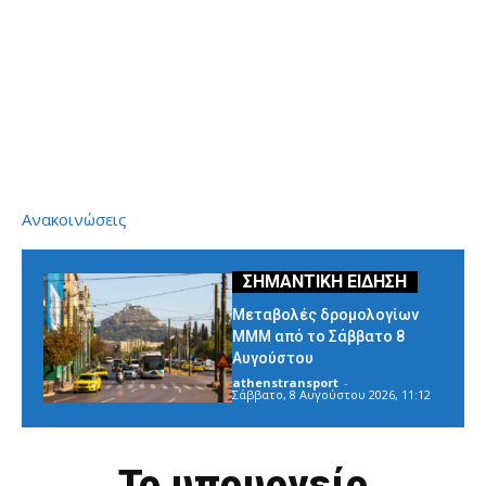
Ανακοινώσεις
Μεταβολές δρομολογίων
ΜΜΜ από το Σάββατο 8
Αυγούστου
athenstransport
-
Σάββατο, 8 Αυγούστου 2026, 11:12
Το υπουργείο