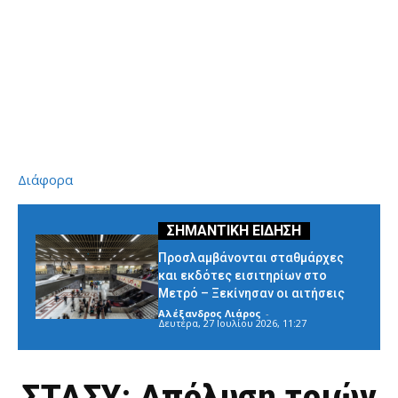
Διάφορα
Προσλαμβάνονται σταθμάρχες
και εκδότες εισιτηρίων στο
Μετρό – Ξεκίνησαν οι αιτήσεις
Αλέξανδρος Λιάρος
-
Δευτέρα, 27 Ιουλίου 2026, 11:27
ΣΤΑΣΥ: Απόλυση τριών