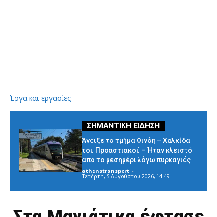
Έργα και εργασίες
Άνοιξε το τμήμα Οινόη – Χαλκίδα
του Προαστιακού – Ήταν κλειστό
από το μεσημέρι λόγω πυρκαγιάς
athenstransport
-
Τετάρτη, 5 Αυγούστου 2026, 14:49
Στα Μανιάτικα έφτασε