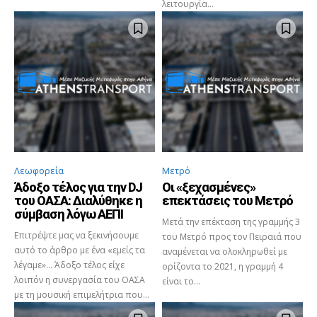
λειτουργία...
Λεωφορεία
Μετρό
Άδοξο τέλος για την DJ
Οι «ξεχασμένες»
του ΟΑΣΑ: Διαλύθηκε η
επεκτάσεις του Μετρό
σύμβαση λόγω ΑΕΠΙ
Μετά την επέκταση της γραμμής 3
Επιτρέψτε μας να ξεκινήσουμε
του Μετρό προς τον Πειραιά που
αυτό το άρθρο με ένα «εμείς τα
αναμένεται να ολοκληρωθεί με
λέγαμε»... Άδοξο τέλος είχε
ορίζοντα το 2021, η γραμμή 4
λοιπόν η συνεργασία του ΟΑΣΑ
είναι το...
με τη μουσική επιμελήτρια που...