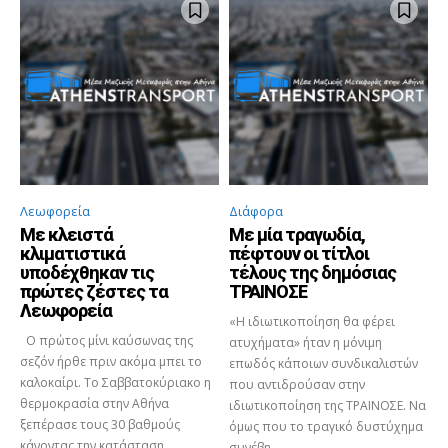
Λεωφορεία
Διάφορα
Με κλειστά
Με μία τραγωδία,
κλιματιστικά
πέφτουν οι τίτλοι
υποδέχθηκαν τις
τέλους της δημόσιας
πρώτες ζέστες τα
ΤΡΑΙΝΟΣΕ
Λεωφορεία
«Η ιδιωτικοποίηση θα φέρει
Ο πρώτος μίνι καύσωνας της
ατυχήματα» ήταν η μόνιμη
σεζόν ήρθε πριν ακόμα μπει το
επωδός κάποιων συνδικαλιστών
καλοκαίρι. Το Σαββατοκύριακο η
που αντιδρούσαν στην
θερμοκρασία στην Αθήνα
ιδιωτικοποίηση της ΤΡΑΙΝΟΣΕ. Να
ξεπέρασε τους 30 βαθμούς
όμως που το τραγικό δυστύχημα
κάνοντας την κατάσταση...
συνέβη...