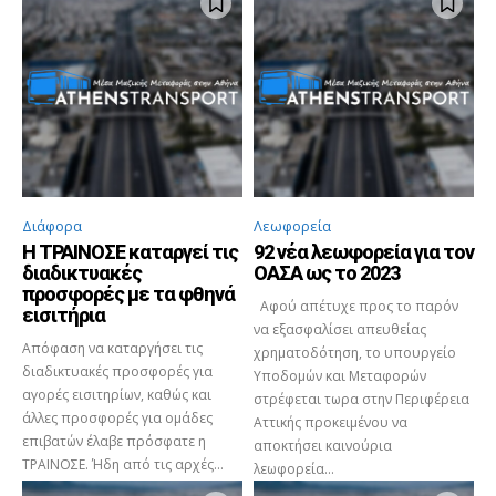
Διάφορα
Λεωφορεία
Η ΤΡΑΙΝΟΣΕ καταργεί τις
92 νέα λεωφορεία για τον
διαδικτυακές
ΟΑΣΑ ως το 2023
προσφορές με τα φθηνά
Αφού απέτυχε προς το παρόν
εισιτήρια
να εξασφαλίσει απευθείας
Απόφαση να καταργήσει τις
χρηματοδότηση, το υπουργείο
διαδικτυακές προσφορές για
Υποδομών και Μεταφορών
αγορές εισιτηρίων, καθώς και
στρέφεται τωρα στην Περιφέρεια
άλλες προσφορές για ομάδες
Αττικής προκειμένου να
επιβατών έλαβε πρόσφατε η
αποκτήσει καινούρια
ΤΡΑΙΝΟΣΕ. Ήδη από τις αρχές...
λεωφορεία...