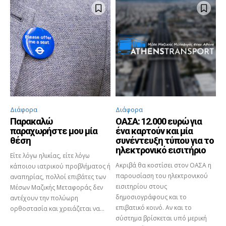
Διάφορα
Διάφορα
Παρακαλώ
ΟΑΣΑ: 12.000 ευρώ για
παραχωρήστε μου μία
ένα καρτούν και μία
θέση
συνέντευξη τύπου για το
ηλεκτρονικό εισιτήριο
Είτε λόγω ηλικίας, είτε λόγω
Ακριβά θα κοστίσει στον ΟΑΣΑ η
κάποιου ιατρικού προβλήματος ή
παρουσίαση του ηλεκτρονικού
αναπηρίας, πολλοί επιβάτες των
εισιτηρίου στους
Μέσων Μαζικής Μεταφοράς δεν
δημοσιογράφους και το
αντέχουν την πολύωρη
επιβατικό κοινό. Αν και το
ορθοστασία και χρειάζεται να...
σύστημα βρίσκεται υπό μερική