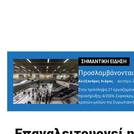
Προσλαμβάνονται 
Αλέξανδρος Λιάρος
-
Δευτέρα, 2
Στην πρόσληψη 21 εργαζομένω
προκήρυξης 4/2026. Συγκεκριμ
κρατών-μελών της Ευρωπαϊκής
Επαναλειτουργεί 