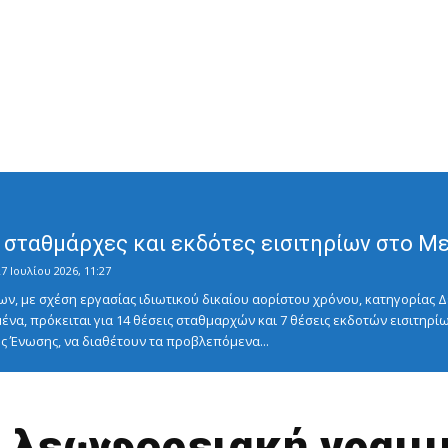
σταθμάρχες και εκδότες εισιτηρίων στο Μετ
7 Ιουλίου 2026, 11:27
ν, με σχέση εργασίας ιδιωτικού δικαίου αορίστου χρόνου, κατηγορίας Δ
ένα, πρόκειται για 14 θέσεις σταθμαρχών και 7 θέσεις εκδοτών εισιτηρίω
 Ένωσης, να διαθέτουν τα προβλεπόμενα...
η λεωφορειακή γραμμ