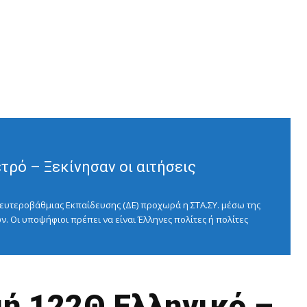
ρό – Ξεκίνησαν οι αιτήσεις
ευτεροβάθμιας Εκπαίδευσης (ΔΕ) προχωρά η ΣΤΑ.ΣΥ. μέσω της
ν. Οι υποψήφιοι πρέπει να είναι Έλληνες πολίτες ή πολίτες
ή 122Θ Ελληνικό –