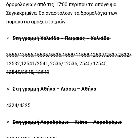
δρομολογίων από τις 17:00 περίπου το απόγευμα.
Συγκεκριμένα, θα ανασταλούν τα δρομολόγια των
παρακάτω αμαξοστοιχιών:
Στη γραμμή Χαλκίδα – Πειραιάς – Χαλκίδα:
3556/13556,15535/5535,1558/11558,12537/2537,2532/
12532,12541/2541, 2536/12536, 2540/12540,
12545/2545, 12549
Στη γραμμή Αθήνα – Λιόσια – Αθήνα
4324/4325
Στη γραμμή Αεροδρόμιο – Κιάτο – Αεροδρόμιο