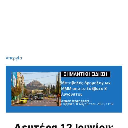
Απεργία
Μεταβολές δρομολογίων
ΜΜΜ από το Σάββατο 8
Αυγούστου
athenstransport
-
Σάββατο, 8 Αυγούστου 2026, 11:12
Δευτέρα 12 Ιουνίου: