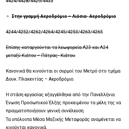
4424/4428/4429/4433
Στην γραμμή Αεροδρόμιο – Λιόσια- Αεροδρόμιο
4244/4252/4262/4264/4245/4253/4263/4265
Επίσης καταργούνται τα λεωφορεία Λ23 και Λ24
μεταξύ Κιάτου – Πάτρας- Κιάτου.
Κανονικά θα κινούνται οι συρμοί του Μετρό στο τμήμα
Δουκ. Πλακεντίας – Αεροδρόμιο.
Η στάση εργασίας εξαγγέλθηκε από την Πανελλήνια
Ένωση Προσωπικού Έλξης προκειμένου τα μέλη της να
πραγματοποιήσουν γενική συνέλευση.
Τα υπόλοιπα Μέσα Μαζικής Μεταφοράς αναμένεται να
κινούνται κανονικά.