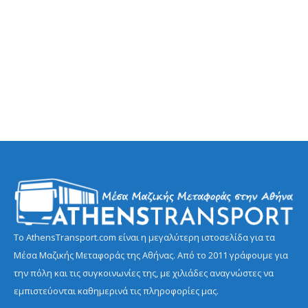
Το AthensTransport.com είναι η μεγαλύτερη ιστοσελίδα για τα
Μέσα Μαζικής Μεταφοράς της Αθήνας. Από το 2011 γράφουμε για
την πόλη και τις συγκοινωνίες της, με χιλιάδες αναγνώστες να
εμπιστεύονται καθημερινά τις πληροφορίες μας.