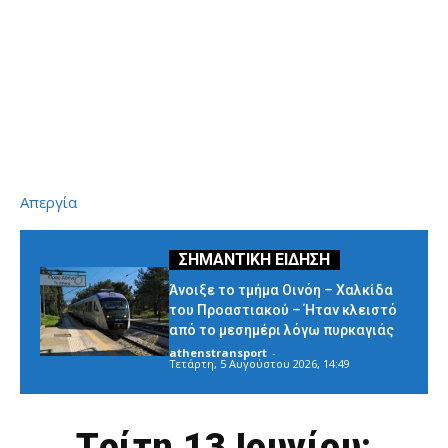
Απεργία
Άνοιξε το τμήμα Οινόη – Χαλκίδα
του Προαστιακού – Ήταν κλειστό
από το μεσημέρι λόγω πυρκαγιάς
athenstransport
-
Τετάρτη, 5 Αυγούστου 2026, 14:49
Τρίτη 13 Ιουνίου: