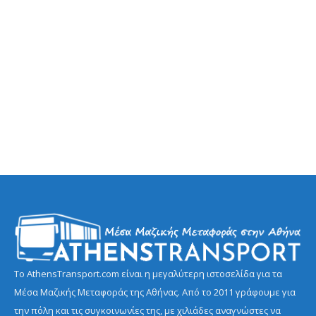
Το AthensTransport.com είναι η μεγαλύτερη ιστοσελίδα για τα
Μέσα Μαζικής Μεταφοράς της Αθήνας. Από το 2011 γράφουμε για
την πόλη και τις συγκοινωνίες της, με χιλιάδες αναγνώστες να