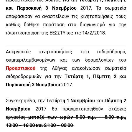
και Παρασκευή 3 Νοεμβρίου
2017. Τα σωματεία
αποφάσισαν να αναστείλουν τις κινητοποιήσεις τους
καθώς δόθηκε παράταση στο διαγωνισμό για την
ιδιωτικοποίηση της ΕΕΣΣΤΥ ως τις 14/2/2018.
Απεργιακές κινητοποιήσεις στο σιδηρόδρομο,
συμπεριλαμβανομένων και των δρομολογίων του
Προαστιακού
της Αθήνας ανακοίνωσαν σωματεία
σιδηροδρομικών για την
Τετάρτη 1, Πέμπτη 2 και
Παρασκευή 3 Νοεμβρίου
2017.
Συγκεκριμένα, την
Τετάρτη 1 Νοεμβρίου
και
Πέμπτη 2
Νοεμβρίου
2017 θα πραγματοποιηθούν στάσεις
εργασίας
μεταξύ των ωρών 5:00 π.μ. – 8:00 π.μ.,
13:00 – 16:00 και 21:00 – 00:00
.