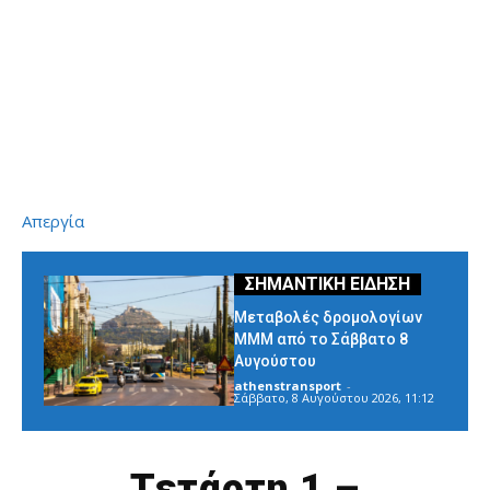
Απεργία
Μεταβολές δρομολογίων
ΜΜΜ από το Σάββατο 8
Αυγούστου
athenstransport
-
Σάββατο, 8 Αυγούστου 2026, 11:12
Τετάρτη 1 –