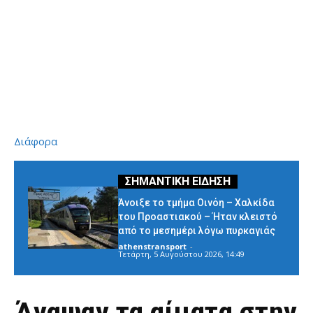
Διάφορα
Άνοιξε το τμήμα Οινόη – Χαλκίδα
του Προαστιακού – Ήταν κλειστό
από το μεσημέρι λόγω πυρκαγιάς
athenstransport
-
Τετάρτη, 5 Αυγούστου 2026, 14:49
Άναψαν τα αίματα στην