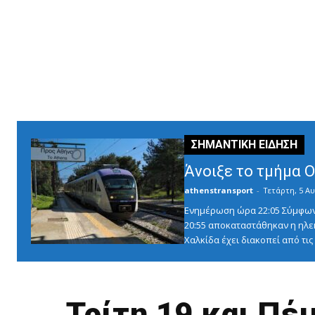
Άνοιξε το τμήμα 
athenstransport
-
Τετάρτη, 5 Αυ
Ενημέρωση ώρα 22:05 Σύμφωνα 
20:55 αποκαταστάθηκαν η ηλε
Χαλκίδα έχει διακοπεί από τις 1
Τρίτη 19 και Πέ