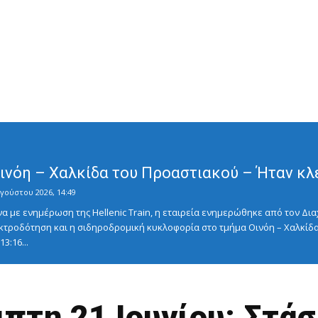
Οινόη – Χαλκίδα του Προαστιακού – Ήταν κλ
γούστου 2026, 14:49
με ενημέρωση της Hellenic Train, η εταιρεία ενημερώθηκε από τον Διαχ
κτροδότηση και η σιδηροδρομική κυκλοφορία στο τμήμα Οινόη – Χαλκίδα
3:16...
μπτη 21 Ιουνίου: Στάσ