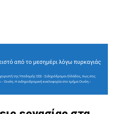
ειστό από το μεσημέρι λόγω πυρκαγιάς
ειριστή της Υποδομής ΟΣΕ - Σιδηρόδρομοι Ελλάδος, πως στις
 – Οινόη. Η σιδηροδρομική κυκλοφορία στο τμήμα Οινόη –
εις εργασίας στα