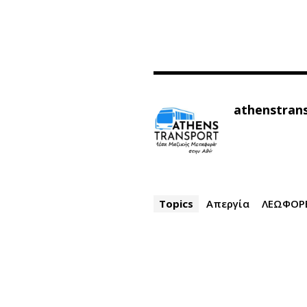
athenstran
Topics
Απεργία
ΛΕΩΦΟΡ