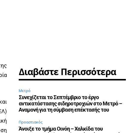
της
Διαβάστε Περισσότερα
ρία
Μετρό
Συνεχίζεται το Σεπτέμβριο το έργο
και
αντικατάστασης σιδηροτροχιών στο Μετρό –
Αναμονή για τη σύμβαση επέκτασής του
ΕΛ)
ική
Προαστιακός
Άνοιξε το τμήμα Οινόη – Χαλκίδα του
υση