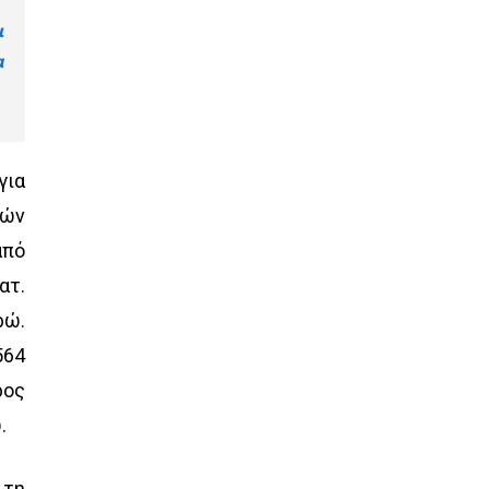
ι
α
για
μών
από
ατ.
ρώ.
564
ρος
.
 τη