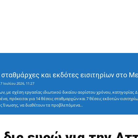
σταθμάρχες και εκδότες εισιτηρίων στο Μετ
7 Ιουλίου 2026, 11:27
ν, με σχέση εργασίας ιδιωτικού δικαίου αορίστου χρόνου, κατηγορίας Δ
ένα, πρόκειται για 14 θέσεις σταθμαρχών και 7 θέσεις εκδοτών εισιτηρίω
 Ένωσης, να διαθέτουν τα προβλεπόμενα...
 δις ευρώ για την Α