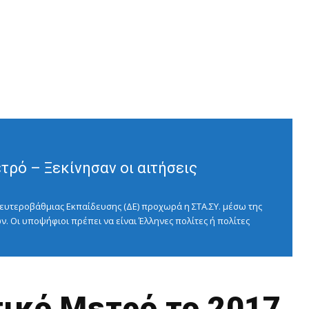
ρό – Ξεκίνησαν οι αιτήσεις
ευτεροβάθμιας Εκπαίδευσης (ΔΕ) προχωρά η ΣΤΑ.ΣΥ. μέσω της
ν. Οι υποψήφιοι πρέπει να είναι Έλληνες πολίτες ή πολίτες
ττικό Μετρό το 2017