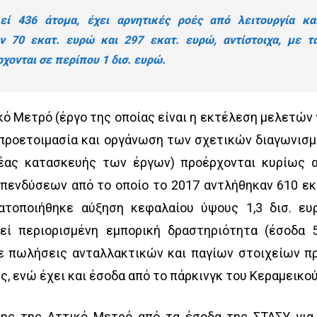
εί 436 άτομα, έχει αρνητικές ροές από λειτουργία κα
ν 70 εκατ. ευρώ και 297 εκατ. ευρώ, αντίστοιχα, με τ
χονται σε περίπου 1 δισ. ευρώ.
κό Μετρό (έργο της οποίας είναι η εκτέλεση μελετών 
 προετοιμασία και οργάνωση των σχετικών διαγωνισ
ρέας κατασκευής των έργων) προέρχονται κυρίως 
πενδύσεων από το οποίο το 2017 αντλήθηκαν 610 εκ
ατοποιήθηκε αύξηση κεφαλαίου ύψους 1,3 δισ. ευ
λεί περιορισμένη εμπορική δραστηριότητα (έσοδα 
με πωλήσεις ανταλλακτικών και παγίων στοιχείων π
ς, ενώ έχει και έσοδα από το πάρκινγκ του Κεραμεικού
ης της Αττικό Μετρό από τα έσοδα της ΣΤΑΣΥ για