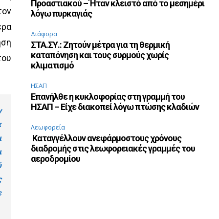
Προαστιακού – Ήταν κλειστό από το μεσημέρι
τον
λόγω πυρκαγιάς
ερα
Διάφορα
ηση
ΣΤΑ.ΣΥ.: Ζητούν μέτρα για τη θερμική
καταπόνηση και τους συρμούς χωρίς
του
κλιματισμό
ΗΣΑΠ
Επανήλθε η κυκλοφορίας στη γραμμή του
ΗΣΑΠ – Είχε διακοπεί λόγω πτώσης κλαδιών
ν
κ
Λεωφορεία
Καταγγέλλουν ανεφάρμοστους χρόνους
ι
διαδρομής στις λεωφορειακές γραμμές του
ι
αεροδρομίου
ύ
ς
ε