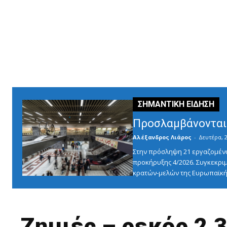
Προσλαμβάνονται 
Αλέξανδρος Λιάρος
-
Δευτέρα, 2
Στην πρόσληψη 21 εργαζομένω
προκήρυξης 4/2026. Συγκεκριμ
κρατών-μελών της Ευρωπαϊκής
Ζημιές – ρεκόρ 2,3