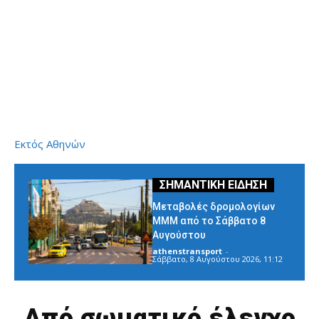
Εκτός Αθηνών
Μεταβολές δρομολογίων
ΜΜΜ από το Σάββατο 8
Αυγούστου
athenstransport
-
Σάββατο, 8 Αυγούστου 2026, 11:12
Από σωματικό έλεγχο