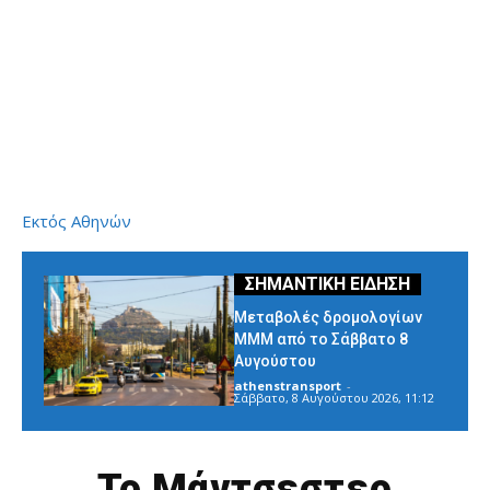
Εκτός Αθηνών
Μεταβολές δρομολογίων
ΜΜΜ από το Σάββατο 8
Αυγούστου
athenstransport
-
Σάββατο, 8 Αυγούστου 2026, 11:12
Το Μάντσεστερ