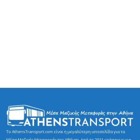
Το AthensTransport.com είναι η μεγαλύτερη ιστοσελίδα για τα
Μέσα Μαζικής Μεταφοράς της Αθήνας. Από το 2011 γράφουμε για