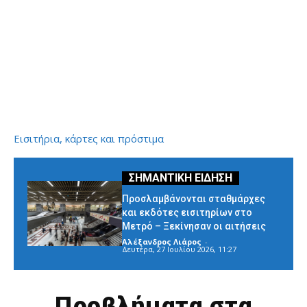
Εισιτήρια, κάρτες και πρόστιμα
Προσλαμβάνονται σταθμάρχες
και εκδότες εισιτηρίων στο
Μετρό – Ξεκίνησαν οι αιτήσεις
Αλέξανδρος Λιάρος
-
Δευτέρα, 27 Ιουλίου 2026, 11:27
Προβλήματα στα