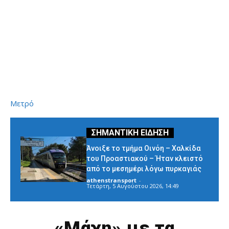
Μετρό
Άνοιξε το τμήμα Οινόη – Χαλκίδα
του Προαστιακού – Ήταν κλειστό
από το μεσημέρι λόγω πυρκαγιάς
athenstransport
-
Τετάρτη, 5 Αυγούστου 2026, 14:49
«Μάχη» με τα