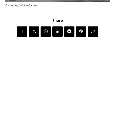
C messier/wikipedia.org
Share