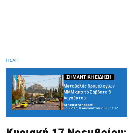
ΗΣΑΠ
Μεταβολές δρομολογίων
ΜΜΜ από το Σάββατο 8
Αυγούστου
athenstransport
-
Σάββατο, 8 Αυγούστου 2026, 11:12
Κυριακή 17 Νοεμβρίου: