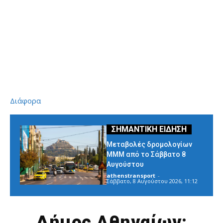
Διάφορα
Μεταβολές δρομολογίων
ΜΜΜ από το Σάββατο 8
Αυγούστου
athenstransport
-
Σάββατο, 8 Αυγούστου 2026, 11:12
Δήμος Αθηναίων: