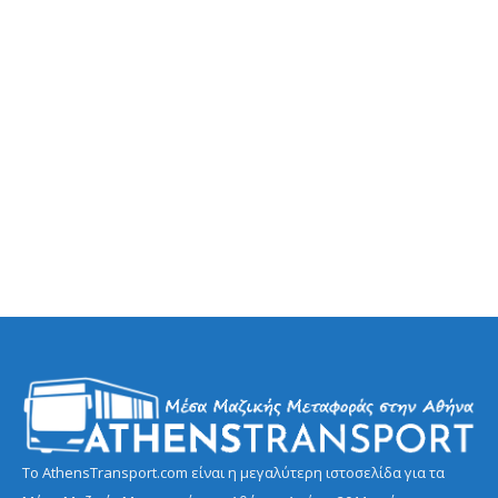
Το AthensTransport.com είναι η μεγαλύτερη ιστοσελίδα για τα