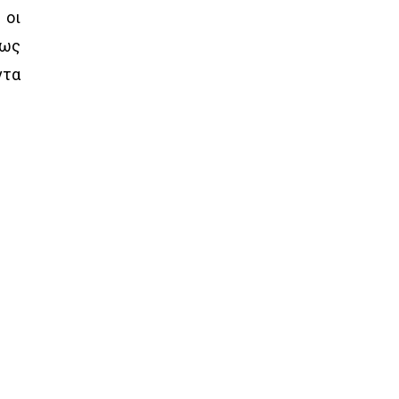
 οι
πως
ντα