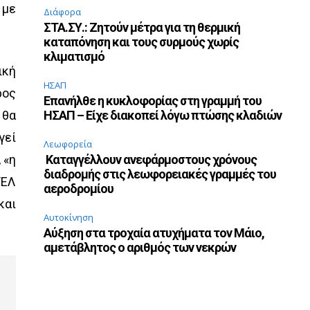
 με
Διάφορα
ΣΤΑ.ΣΥ.: Ζητούν μέτρα για τη θερμική
καταπόνηση και τους συρμούς χωρίς
κλιματισμό
ική
ΗΣΑΠ
ρος
Επανήλθε η κυκλοφορίας στη γραμμή του
 θα
ΗΣΑΠ – Είχε διακοπεί λόγω πτώσης κλαδιών
γεί
Λεωφορεία
 «η
Καταγγέλλουν ανεφάρμοστους χρόνους
διαδρομής στις λεωφορειακές γραμμές του
ΤΕΛ
αεροδρομίου
και
Αυτοκίνηση
Αύξηση στα τροχαία ατυχήματα τον Μάιο,
αμετάβλητος ο αριθμός των νεκρών