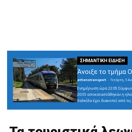
Άνοιξε το τμήμα 
athenstransport
-
Τετάρτη, 5 Αυ
Ενημέρωση ώρα 22:05 Σύμφωνα 
20:55 αποκαταστάθηκαν η ηλε
Χαλκίδα έχει διακοπεί από τις 1
Τα τουριστικά λεω