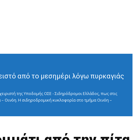
ειστό από το μεσημέρι λόγω πυρκαγιάς
ειριστή της Υποδομής ΟΣΕ - Σιδηρόδρομοι Ελλάδος, πως στις
 – Οινόη. Η σιδηροδρομική κυκλοφορία στο τμήμα Οινόη –
μμάτι από την πίτα