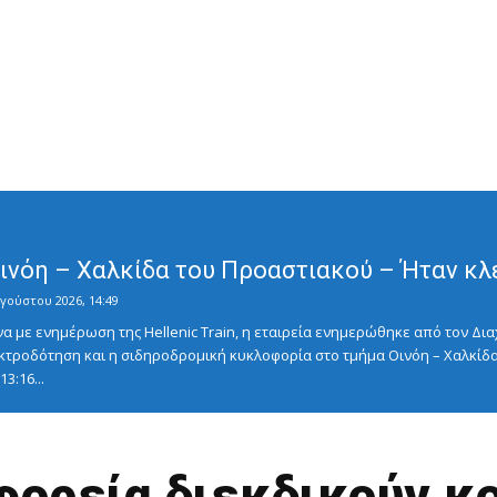
Οινόη – Χαλκίδα του Προαστιακού – Ήταν κλ
γούστου 2026, 14:49
με ενημέρωση της Hellenic Train, η εταιρεία ενημερώθηκε από τον Διαχ
κτροδότηση και η σιδηροδρομική κυκλοφορία στο τμήμα Οινόη – Χαλκίδα
3:16...
φορεία διεκδικούν κο