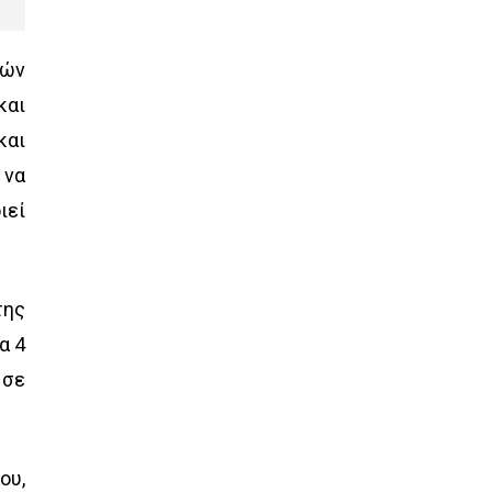
κών
και
και
 να
ιεί
της
α 4
 σε
ου,