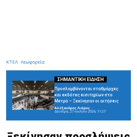
ΚΤΕΛ
Λεωφορεία
Προσλαμβάνονται σταθμάρχες
και εκδότες εισιτηρίων στο
Μετρό – Ξεκίνησαν οι αιτήσεις
Αλέξανδρος Λιάρος
-
Δευτέρα, 27 Ιουλίου 2026, 11:27
Ξεκίνησαν προσλήψεις