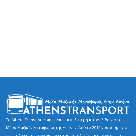
Το AthensTransport.com είναι η μεγαλύτερη ιστοσελίδα για τα
Μέσα Μαζικής Μεταφοράς της Αθήνας. Από το 2011 γράφουμε για
την πόλη και τις συγκοινωνίες της, με χιλιάδες αναγνώστες να