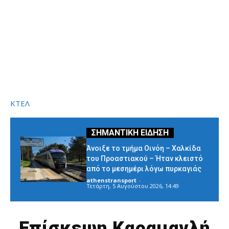
ΚΤΕΛ
Άνοιξε το τμήμα Οινόη – Χαλκίδα
του Προαστιακού – Ήταν κλειστό
από το μεσημέρι λόγω πυρκαγιάς
athenstransport
-
Τετάρτη, 5 Αυγούστου 2026, 14:49
Επίσκεψη Καραμανλή