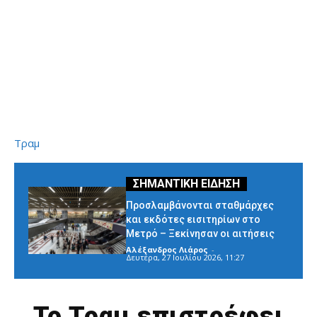
Τραμ
Προσλαμβάνονται σταθμάρχες
και εκδότες εισιτηρίων στο
Μετρό – Ξεκίνησαν οι αιτήσεις
Αλέξανδρος Λιάρος
-
Δευτέρα, 27 Ιουλίου 2026, 11:27
Το Τραμ επιστρέφει