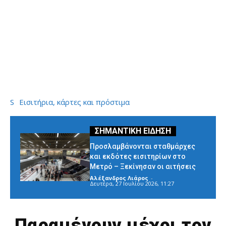
S
Εισιτήρια, κάρτες και πρόστιμα
Προσλαμβάνονται σταθμάρχες
και εκδότες εισιτηρίων στο
Μετρό – Ξεκίνησαν οι αιτήσεις
Αλέξανδρος Λιάρος
-
Δευτέρα, 27 Ιουλίου 2026, 11:27
Παραμένουν μέχρι τον