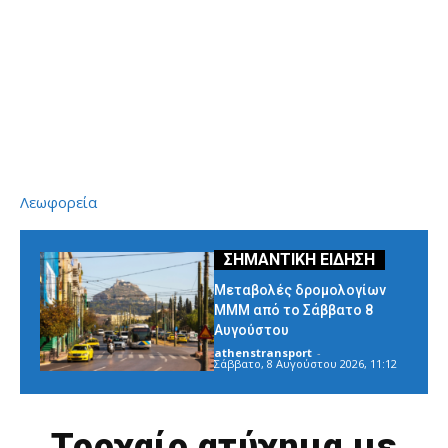
Λεωφορεία
Μεταβολές δρομολογίων
ΜΜΜ από το Σάββατο 8
Αυγούστου
athenstransport
-
Σάββατο, 8 Αυγούστου 2026, 11:12
Τροχαίο ατύχημα με