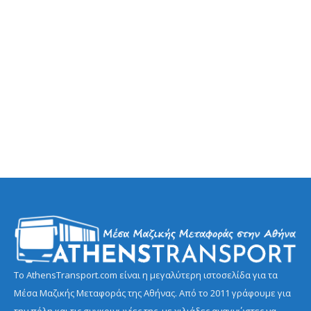
Το AthensTransport.com είναι η μεγαλύτερη ιστοσελίδα για τα
Μέσα Μαζικής Μεταφοράς της Αθήνας. Από το 2011 γράφουμε για
την πόλη και τις συγκοινωνίες της, με χιλιάδες αναγνώστες να