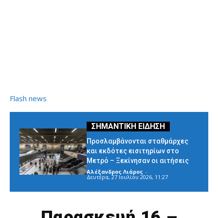
Flash news
Προσλαμβάνονται σταθμάρχες
και εκδότες εισιτηρίων στο
Μετρό – Ξεκίνησαν οι αιτήσεις
Αλέξανδρος Λιάρος
-
Δευτέρα, 27 Ιουλίου 2026, 11:27
Παρασκευή 16 –