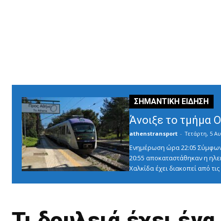
Άνοιξε το τμήμα 
athenstransport
-
Τετάρτη, 5 Αυ
Ενημέρωση ώρα 22:05 Σύμφωνα 
20:55 αποκαταστάθηκαν η ηλε
Χαλκίδα έχει διακοπεί από τις 1
Τι δουλειά έχει έν