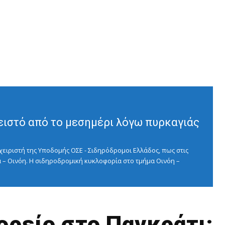
ειστό από το μεσημέρι λόγω πυρκαγιάς
ειριστή της Υποδομής ΟΣΕ - Σιδηρόδρομοι Ελλάδος, πως στις
 – Οινόη. Η σιδηροδρομική κυκλοφορία στο τμήμα Οινόη –
ορείο στο Παγκράτι;