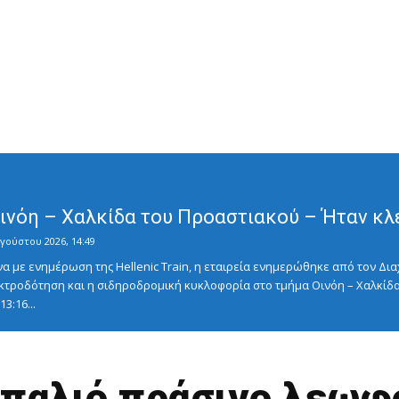
Οινόη – Χαλκίδα του Προαστιακού – Ήταν κλ
γούστου 2026, 14:49
με ενημέρωση της Hellenic Train, η εταιρεία ενημερώθηκε από τον Διαχ
κτροδότηση και η σιδηροδρομική κυκλοφορία στο τμήμα Οινόη – Χαλκίδα
3:16...
α παλιό πράσινο λεωφ