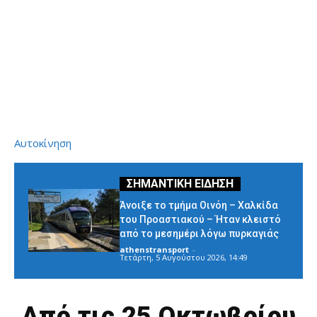
Αυτοκίνηση
Άνοιξε το τμήμα Οινόη – Χαλκίδα
του Προαστιακού – Ήταν κλειστό
από το μεσημέρι λόγω πυρκαγιάς
athenstransport
-
Τετάρτη, 5 Αυγούστου 2026, 14:49
Από τις 25 Οκτωβρίου