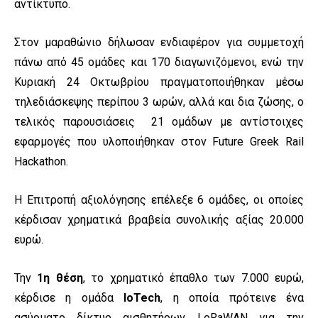
αντίκτυπο.
Στον μαραθώνιο δήλωσαν ενδιαφέρον για συμμετοχή
πάνω από 45 ομάδες και 170 διαγωνιζόμενοι, ενώ την
Κυριακή 24 Οκτωβρίου πραγματοποιήθηκαν μέσω
τηλεδιάσκεψης περίπου 3 ωρών, αλλά και δια ζώσης, ο
τελικός παρουσιάσεις 21 ομάδων με αντίστοιχες
εφαρμογές που υλοποιήθηκαν στον Future Greek Rail
Hackathon.
Η Επιτροπή αξιολόγησης επέλεξε 6 ομάδες, οι οποίες
κέρδισαν χρηματικά βραβεία συνολικής αξίας 20.000
ευρώ.
Την
1η θέση
, το χρηματικό έπαθλο των
7.000 ευρώ
,
κέρδισε η ομάδα
IoTech
, η οποία πρότεινε ένα
ασύρματο δίκτυο αισθητήρων LoRaWAN για την