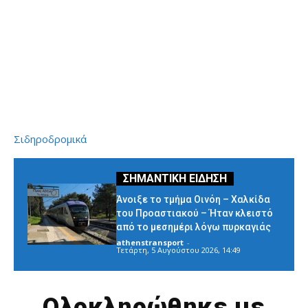
Σιδηροδρομικά
Άνοιξε το τμήμα Οινόη – Χαλκίδα
του Προαστιακού – Ήταν κλειστό
από το μεσημέρι λόγω πυρκαγιάς
athenstransport
-
Τετάρτη, 5 Αυγούστου 2026, 14:49
Ολοκληρώθηκε με