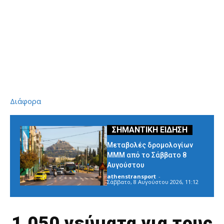
Διάφορα
Μεταβολές δρομολογίων
ΜΜΜ από το Σάββατο 8
Αυγούστου
athenstransport
-
Σάββατο, 8 Αυγούστου 2026, 11:12
1.050 γεύματα για τους