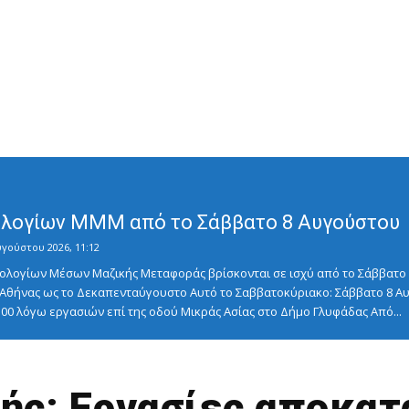
λογίων ΜΜΜ από το Σάββατο 8 Αυγούστου
υγούστου 2026, 11:12
λογίων Μέσων Μαζικής Μεταφοράς βρίσκονται σε ισχύ από το Σάββατο 8
ς Αθήνας ως το Δεκαπενταύγουστο Αυτό το Σαββατοκύριακο: Σάββατο 8
5:00 λόγω εργασιών επί της οδού Μικράς Ασίας στο Δήμο Γλυφάδας Από...
ής: Εργασίες αποκα