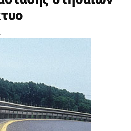
κτυο
t