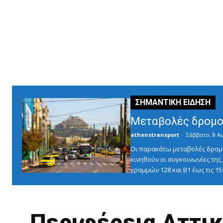
Μεταβολές δρομο
athenstransport
-
Σάββατο, 8 Α
Οι παρακάτω μεταβολές δρομο
κινηθούν οι συγκοινωνίες τη
γραμμών 128 και Β1 έως τις 1
Περιφέρεια Αττικ